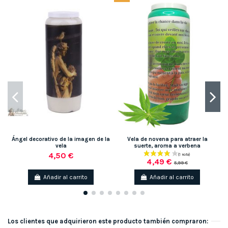
Ángel decorativo de la imagen de la
Vela de novena para atraer la
V
vela
suerte, aroma a verbena
4,50 €
4,49 €
5,99 €
Añadir al carrito
Añadir al carrito
Los clientes que adquirieron este producto también compraron: