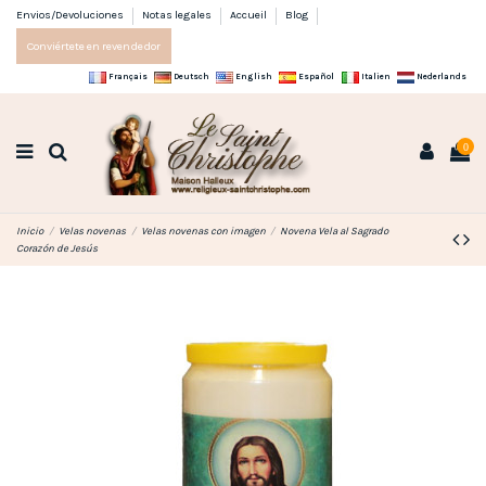
Envios/Devoluciones
Notas legales
Accueil
Blog
Conviértete en revendedor
Français
Deutsch
English
Español
Italien
Nederlands
0
Inicio
Velas novenas
Velas novenas con imagen
Novena Vela al Sagrado
Corazón de Jesús