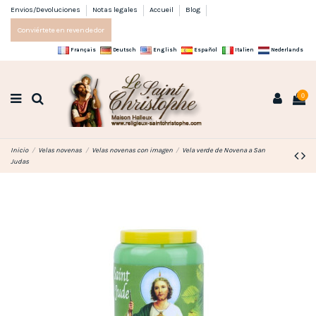
Envios/Devoluciones
Notas legales
Accueil
Blog
Conviértete en revendedor
Français
Deutsch
English
Español
Italien
Nederlands
0
Inicio
Velas novenas
Velas novenas con imagen
Vela verde de Novena a San
Judas