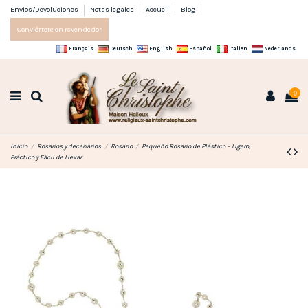
Envios/Devoluciones
Notas legales
Accueil
Blog
Conviértete en revendedor
Français
Deutsch
English
Español
Italien
Nederlands
0
Inicio
Rosarios y decenarios
Rosario
Pequeño Rosario de Plástico – Ligero,
Práctico y Fácil de Llevar