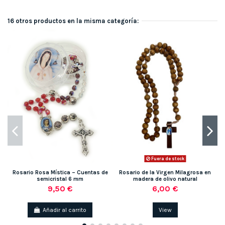
16 otros productos en la misma categoría:
Fuera de stock
Rosario Rosa Mística – Cuentas de
Rosario de la Virgen Milagrosa en
R
semicristal 6 mm
madera de olivo natural
9,50 €
6,00 €
Añadir al carrito
View