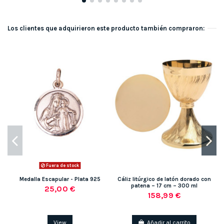
Los clientes que adquirieron este producto también compraron:
-2
Fuera de stock
Medalla Escapular - Plata 925
Cáliz litúrgico de latón dorado con
patena – 17 cm – 300 ml
25,00 €
158,99 €
View
Añadir al carrito