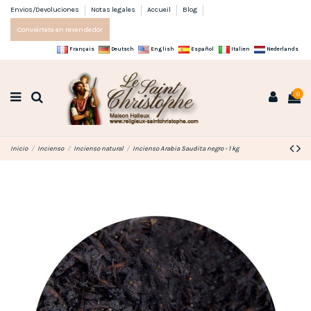
Envios/Devoluciones
Notas legales
Accueil
Blog
Conviértete en revendedor
Français
Deutsch
English
Español
Italien
Nederlands
0
Inicio
Incienso
Incienso natural
Incienso Arabia Saudita negro - 1 kg