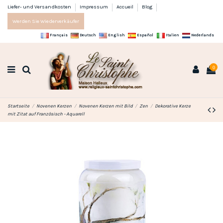
Liefer- und Versandkosten
Impressum
Accueil
Blog
Werden Sie Wiederverkäufer
Français
Deutsch
English
Español
Italien
Nederlands
0
Startseite
Novenen Kerzen
Novenen Kerzen mit Bild
Zen
Dekorative Kerze
mit Zitat auf Französisch - Aquarell