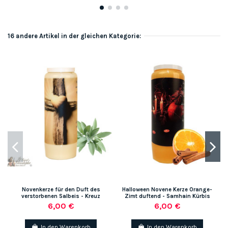
16 andere Artikel in der gleichen Kategorie:
Novenkerze für den Duft des
Halloween Novene Kerze Orange-
N
verstorbenen Salbeis - Kreuz
Zimt duftend - Samhain Kürbis
6,00 €
6,00 €
In den Warenkorb
In den Warenkorb