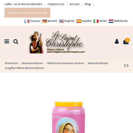
Liefer- und Versandkosten
Impressum
Accueil
Blog
Werden Sie Wiederverkäufer
Français
Deutsch
English
Español
Italien
Nederlands
0
Startseite
Novenen Kerzen
Parfümierte Novenen Kerzen
Rosenduftende
Jungfrau-Maria-Novena-Kerzen