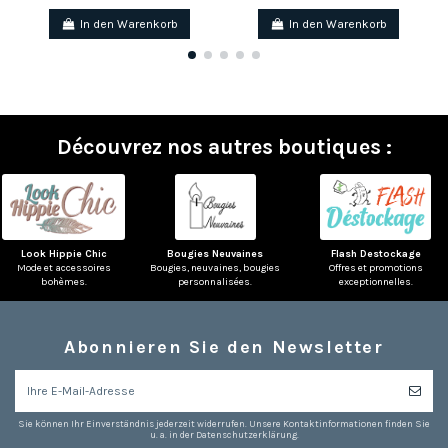
In den Warenkorb
In den Warenkorb
Découvrez nos autres boutiques :
Look Hippie Chic
Bougies Neuvaines
Flash Destockage
Mode et accessoires
Bougies, neuvaines, bougies
Offres et promotions
bohèmes.
personnalisées.
exceptionnelles.
Abonnieren Sie den Newsletter
Sie können Ihr Einverständnis jederzeit widerrufen. Unsere Kontaktinformationen finden Sie
u. a. in der Datenschutzerklärung.
(6 noten)