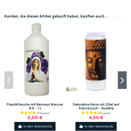
Kunden, die diesen Artikel gekauft haben, kauften auch ...
Plastikflasche mit Banneux Wasser
Dekorative Kerze mit Zitat auf
N.D - 1 L
Französisch - Buddha
K
2,00 €
4,50 €
In den Warenkorb
In den Warenkorb