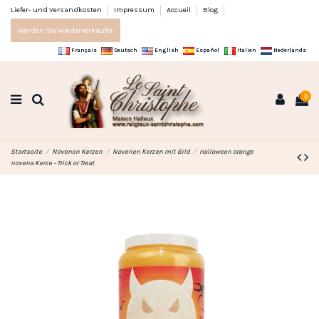
Liefer- und Versandkosten
Impressum
Accueil
Blog
Werden Sie Wiederverkäufer
Français
Deutsch
English
Español
Italien
Nederlands
0
Startseite
Novenen Kerzen
Novenen Kerzen mit Bild
Halloween orange
novena Kerze - Trick or Treat