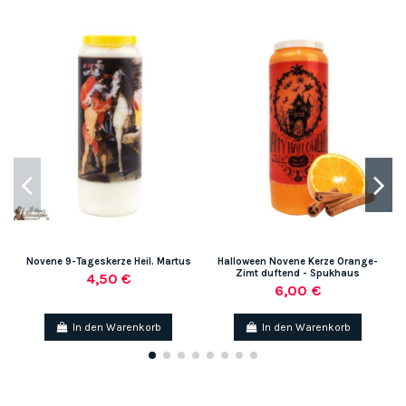
Novene 9-Tageskerze Heil. Martus
Halloween Novene Kerze Orange-
N
Zimt duftend - Spukhaus
4,50 €
6,00 €
In den Warenkorb
In den Warenkorb