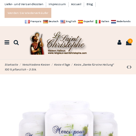
Liefer- und Versandkosten
Impressum
Accueil
Blog
Werden Sie Wiederverkäufer
Français
Deutsch
English
Español
Italien
Nederlands
0
Startseite
Verschiedene Kerzen
Kerze 4 Tage
Kerze „Danke für eine Heilung“
100 % pflanzlich – 3 Stk.