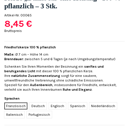
pflanzlich – 3 Stk.
Artikel-Nr.
00065
8,45 €
Bruttopreis
Friedhofskerze 100 % pflanzlich
Maße:
Ø 7 cm – Höhe 14 cm
Brenndauer:
zwischen 5 und 6 Tagen (je nach Umgebungstemperatur)
Schenken Sie Ihren Momenten der Besinnung ein
sanftes und
beruhigendes Licht
mit dieser 100 % pflanzlichen Kerze.
Ihre
natürliche Zusammensetzung
sorgt für eine saubere,
umweltfreundliche Verbrennung ohne schädliche Emissionen.
Speziell für den
Außenbereich
, insbesondere für Friedhöfe, entwickelt,
verleiht sie auch Ihren Innenräumen
Ruhe und Eleganz
.
Sprachen
Französisch
Deutsch
Englisch
Spanisch
Niederländisch
Italienisch
Portugiesisch