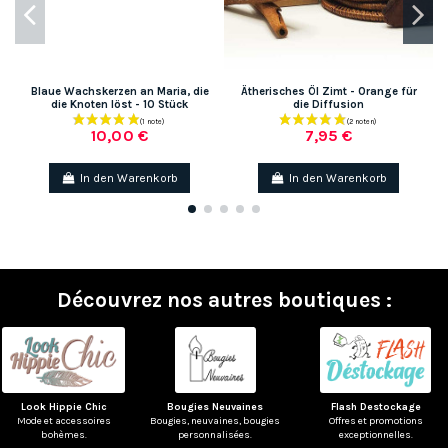
Blaue Wachskerzen an Maria, die
Ätherisches Öl Zimt - Orange für
die Knoten löst - 10 Stück
die Diffusion
10,00 €
7,95 €
In den Warenkorb
In den Warenkorb
Découvrez nos autres boutiques :
Look Hippie Chic
Bougies Neuvaines
Flash Destockage
Mode et accessoires
Bougies, neuvaines, bougies
Offres et promotions
bohèmes.
personnalisées.
exceptionnelles.