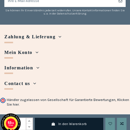
Sie können Ihr Einverständnis jederzeit widerrufen. Unsere Kontaktinformationen finden Sie
u. a. in der Datenschutzerklärung.
Zahlung & Lieferung
Mein Konto
Information
Contact us
Händler zugelassen von Gesellschaft für Garantierte Bewertungen,
Klicken
Sie hier
.
Copyright © 2018 - 2023 Maison Halleux. Developed with
by
Open Presta
9.5
/10
In den Warenkorb
728 avis