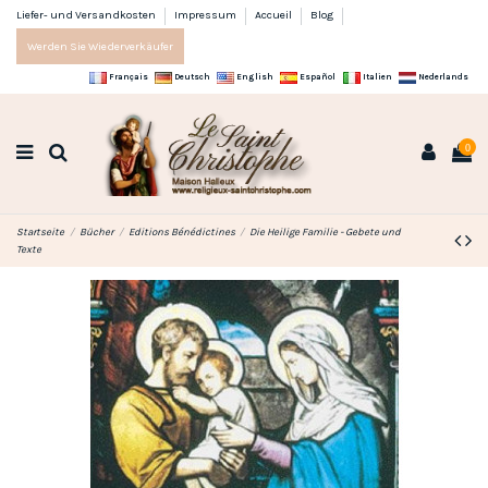
Liefer- und Versandkosten
Impressum
Accueil
Blog
Werden Sie Wiederverkäufer
Français
Deutsch
English
Español
Italien
Nederlands
0
Startseite
Bücher
Editions Bénédictines
Die Heilige Familie - Gebete und
Texte