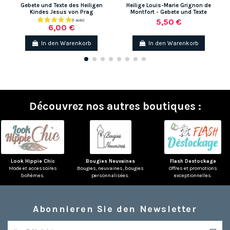
Gebete und Texte des Heiligen
Heilige Louis-Marie Grignon de
D
Kindes Jesus von Prag
Montfort - Gebete und Texte
5,50 €
6,00 €
In den Warenkorb
In den Warenkorb
Découvrez nos autres boutiques :
Look Hippie Chic
Bougies Neuvaines
Flash Destockage
Mode et accessoires
Bougies, neuvaines, bougies
Offres et promotions
bohèmes.
personnalisées.
exceptionnelles.
Abonnieren Sie den Newsletter