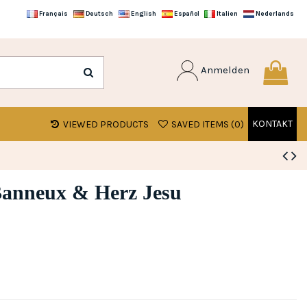
Français
Deutsch
English
Español
Italien
Nederlands
Anmelden
KONTAKT
VIEWED PRODUCTS
SAVED ITEMS (
0
)
Banneux & Herz Jesu