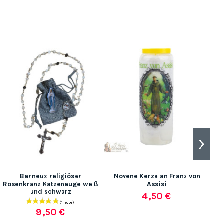
(1 no
Banneux religiöser
Novene Kerze an Franz von
Rosenkranz Katzenauge weiß
Assisi
und schwarz
4,50 €
9,50 €