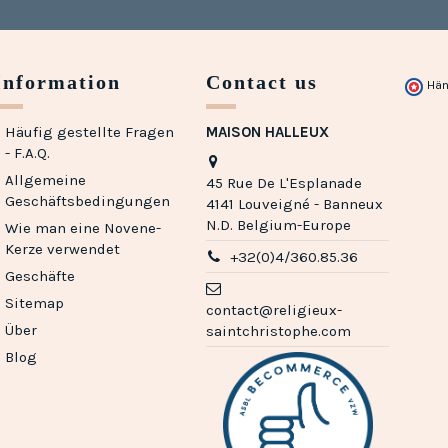
Information
Contact us
Hän
Häufig gestellte Fragen
MAISON HALLEUX
- F.A.Q.
Allgemeine
45 Rue De L'Esplanade
Geschäftsbedingungen
4141 Louveigné - Banneux
N.D. Belgium-Europe
Wie man eine Novene-
Kerze verwendet
+32(0)4/360.85.36
Geschäfte
Sitemap
contact@religieux-
Über
saintchristophe.com
Blog